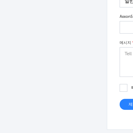
Axxon
메시지
제