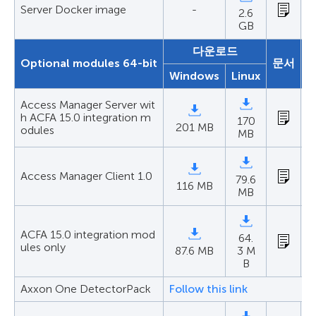
Server Docker image
-
2.6
GB
다운로드
Optional modules 64-bit
문서
Windows
Linux
Access Manager Server wit
h ACFA 15.0 integration m
170
201 MB
odules
MB
Access Manager Client 1.0
79.6
116 MB
MB
ACFA 15.0 integration mod
64.
ules only
87.6 MB
3 M
B
Axxon One DetectorPack
Follow this link