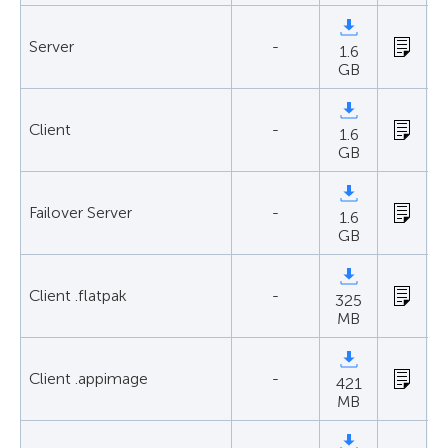
Server
-
1.6
GB
Client
-
1.6
GB
Failover Server
-
1.6
GB
Client .flatpak
-
325
MB
Client .appimage
-
421
MB