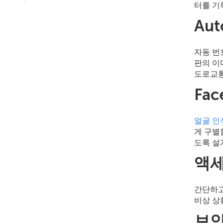
터를 기
Au
자동 번
판의 이
도로교통
Fa
얼굴 인
게 구별합
도록 설
액세
간단하고 
비상 상
보안