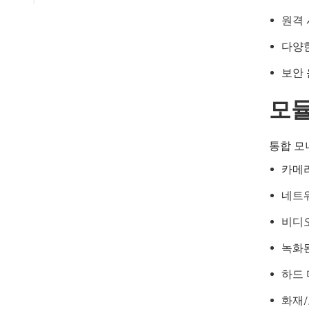
원격 
다양한
보안 
모듈
통합 모
카메
네트
비디
녹화된
하드
화재/