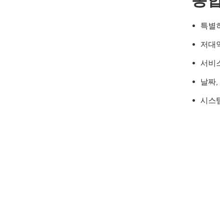
통합
특별
저대역
서비스
날짜,
시스템