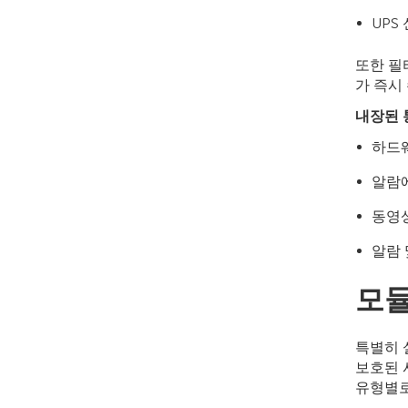
UPS
또한 필
가 즉시
내장된 
하드
알람에
동영
알람 
모듈
특별히 
보호된 
유형별로