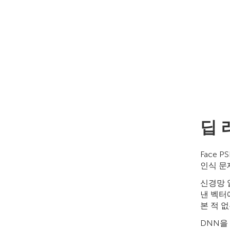
딥 
Face 
인식 문
신경망 
낸 벡터
본 적 
DNN을