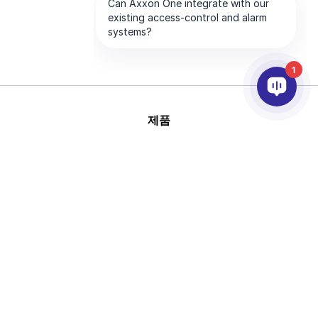
1
제품
AI & 영상분석
연동
고객지원
파트너
회사
This site is protected by
Copyright © 2026 AxxonSoft.
reCAPTCHA and the Google
All rights reserved.
Privacy Policy
and
Terms of
Privacy Policy
Term