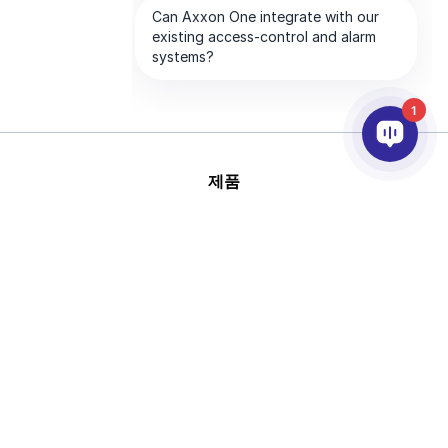
1
제품
AI & 영상분석
연동
고객지원
파트너
회사
This site is protected by
Copyright © 2026 AxxonSoft.
reCAPTCHA and the Google
All rights reserved.